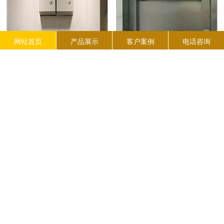
网站首页
产品展示
客户案例
电话咨询