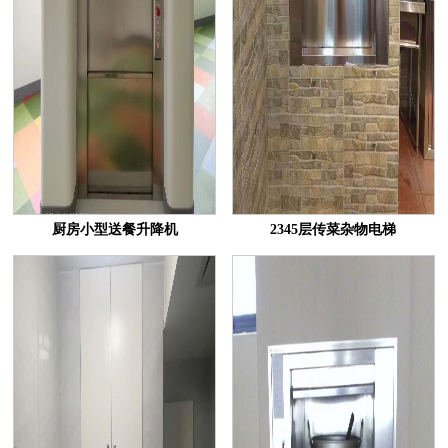
厨房小型送餐升降机
2345层传菜杂物电梯