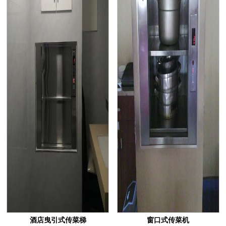
酒店曳引式传菜梯
窗口式传菜机