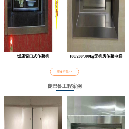
饭店窗口式传菜机
100/200/300kg无机房传菜电梯
更多产品>>
庞巴鲁工程案例