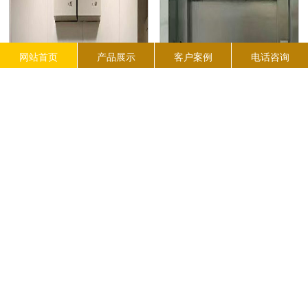
网站首页
产品展示
客户案例
电话咨询