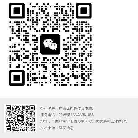
公司名称：广西庞巴鲁传菜电梯厂
服务电话：郑经理 188-7888-1055
地址：广西省南宁市西乡塘区安吉大大峙村工业区1号
技术支持：
亘安信息