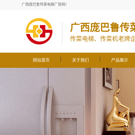
广西庞巴鲁传菜电梯厂官网！
广西庞巴鲁传
传菜电梯、传菜机老牌
网站首页
关于我们
产品展示