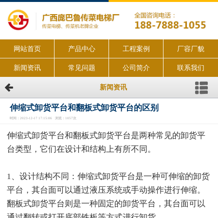
网站首页
产品中心
工程案例
厂容厂貌
新闻资讯
常见问题
公司简介
联系我们
新闻资讯
伸缩式卸货平台和翻板式卸货平台的区别
时间：2023-12-17 17:15:06 浏览：1057次
伸缩式卸货平台和翻板式卸货平台是两种常见的卸货平
台类型，它们在设计和结构上有所不同。
1、设计结构不同：伸缩式卸货平台是一种可伸缩的卸货
平台，其台面可以通过液压系统或手动操作进行伸缩。
翻板式卸货平台则是一种固定的卸货平台，其台面可以
通过翻转或打开底部铁板等方式进行卸货。