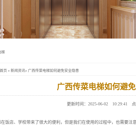
电梯
首页
»
新闻资讯
»
广西传菜电梯如何避免安全隐患
广西传菜电梯如何避免
更新时间：2025-06-02 10:29:41 
梯在饭店、学校带来了很大的便利，但是我们在使用的过程中，也需要注