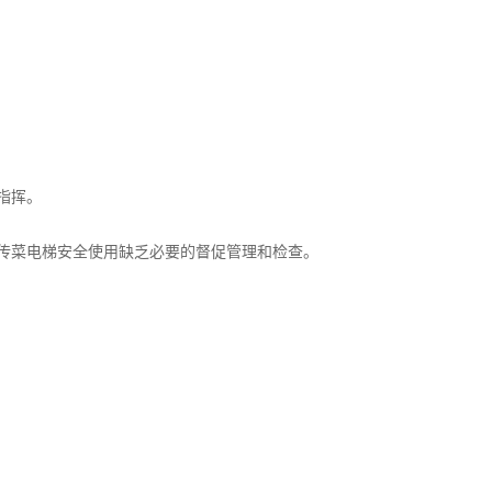
指挥。
传菜电梯安全使用缺乏必要的督促管理和检查。