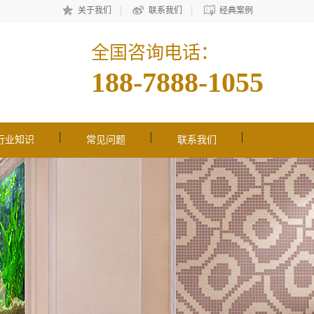
关于我们
联系我们
经典案例
全国咨询电话：
188-7888-1055
行业知识
常见问题
联系我们