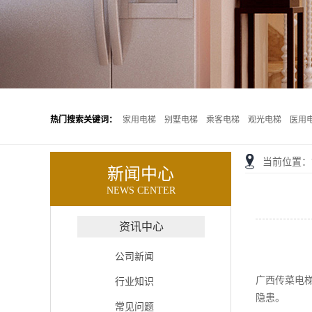
热门搜索关键词：
家用电梯
别墅电梯
乘客电梯
观光电梯
医用
当前位置：
新闻中心
NEWS CENTER
资讯中心
公司新闻
广西传菜电
行业知识
隐患。
常见问题