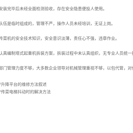
梯安装完毕后未经全面检测验收，存在安全隐患便投人使用。
装队伍是临时组成的，管理不严，操作人员未经培训，无证上岗。
乏传菜机的安全技术知识，安全意识淡薄，责任心不强，违章作业。
未认真编制塔式起重机拆装方案，拆装过程中未认真组织，无专业人员统一
管部门管理力度不够，大多数企业领导对机械管理重视不够，以包代管，对
宁升降平台的维修方法叙述
宁传菜电梯抖动时的解决方法