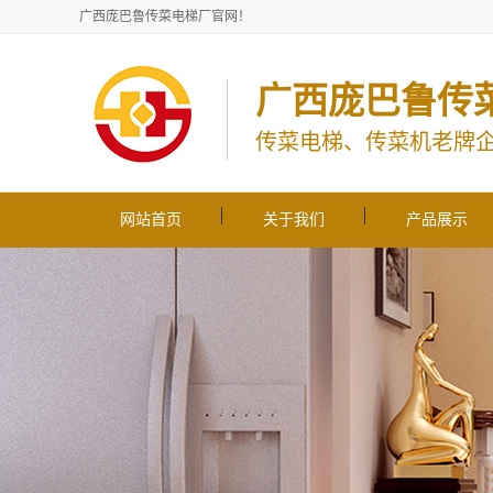
广西庞巴鲁传菜电梯厂官网！
广西庞巴鲁传
传菜电梯、传菜机老牌
网站首页
关于我们
产品展示