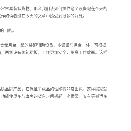
非常容易装卸货物。那么我们该如何操作这个设备呢在今天的
工作的读者能在今天的文章中感受到很多的好处。
升的目的。
与仓储月台一起的装卸辅助设备，本设备与月台一体，可根据
站，两侧设有防轧裙板，工作更加安全，提高工作效率。这样
品质品牌产品，它保证了成品的性能将非常出色，这样买家就
节功能使货车与库房的货台之间架起一座桥梁，叉车等搬运车