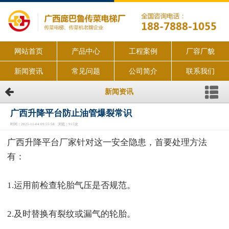
网站首页
产品中心
工程案例
厂容厂貌
新闻资讯
常见问题
公司简介
联系我们
新闻资讯
广西升降平台防止油管爆裂常识
时间：2025-11-04 09:55:58 浏览：915次
广西升降平台厂家针对这一安全隐患，首要处理方法
有：
1.运用前检查轮胎气压是否规范。
2.及时替换有裂纹或漏气的轮胎。