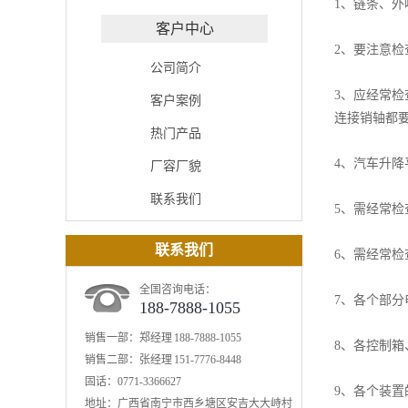
1、链条、
客户中心
2、要注意
公司简介
3、应经常
客户案例
连接销轴都
热门产品
4、汽车升
厂容厂貌
联系我们
5、需经常
联系我们
6、需经常
全国咨询电话：
7、各个部分
188-7888-1055
销售一部：
郑经理 188-7888-1055
8、各控制
销售二部：
张经理 151-7776-8448
固话：
0771-3366627
9、各个装
地址：
广西省南宁市西乡塘区安吉大大峙村