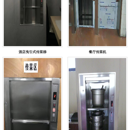
酒店曳引式传菜梯
餐厅传菜机