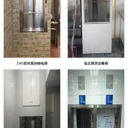
2345层传菜杂物电梯
饭店厨房送餐梯