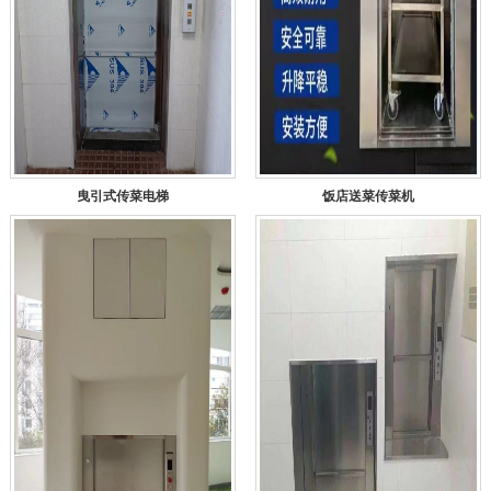
曳引式传菜电梯
饭店送菜传菜机