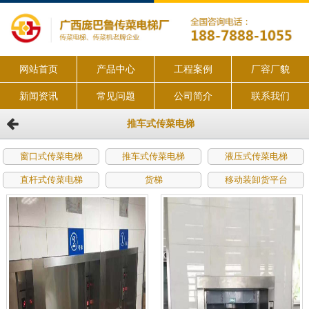
网站首页
产品中心
工程案例
厂容厂貌
新闻资讯
常见问题
公司简介
联系我们
推车式传菜电梯
窗口式传菜电梯
推车式传菜电梯
液压式传菜电梯
直杆式传菜电梯
货梯
移动装卸货平台