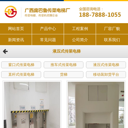
网站首页
产品中心
工程案例
厂容厂貌
新闻资讯
常见问题
公司简介
联系我们
液压式传菜电梯
窗口式传菜电梯
推车式传菜电梯
液压式传菜电梯
直杆式传菜电梯
货梯
移动装卸货平台