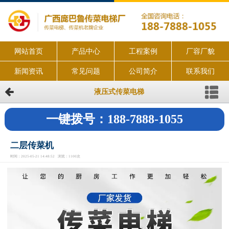
网站首页
产品中心
工程案例
厂容厂貌
新闻资讯
常见问题
公司简介
联系我们
液压式传菜电梯
一键拨号：188-7888-1055
二层传菜机
时间：2025-05-21 14:48:52 浏览：1100次